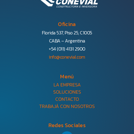
Oficina
Florida 537, Piso 25, C1005
CABA – Argentina
+54 (011) 4131 2900
info@conevial.com
Menú
LA EMPRESA
SOLUCIONES
CONTACTO
TRABAJÁ CON NOSOTROS
Redes Sociales
L